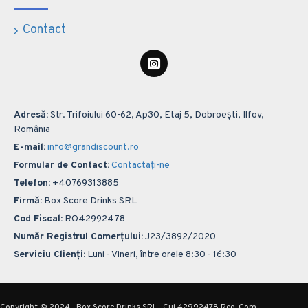
Contact
Adresă:
Str. Trifoiului 60-62, Ap30, Etaj 5, Dobroești, Ilfov,
România
E-mail:
info@grandiscount.ro
Formular de Contact:
Contactați-ne
Telefon:
+40769313885
Firmă:
Box Score Drinks SRL
Cod Fiscal:
RO42992478
Număr Registrul Comerțului:
J23/3892/2020
Serviciu Clienți:
Luni - Vineri, între orele 8:30 - 16:30
Copyright © 2024 , Box Score Drinks SRL , Cui 42992478 Reg. Com.