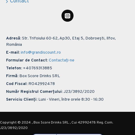
Contact
Adresă:
Str. Trifoiului 60-62, Ap30, Etaj 5, Dobroești, Ilfov,
România
E-mail:
info@grandiscount.ro
Formular de Contact:
Contactați-ne
Telefon:
+40769313885
Firmă:
Box Score Drinks SRL
Cod Fiscal:
RO42992478
Număr Registrul Comerțului:
J23/3892/2020
Serviciu Clienți:
Luni - Vineri, între orele 8:30 - 16:30
Copyright © 2024 , Box Score Drinks SRL , Cui 42992478 Reg. Com.
J23/3892/2020