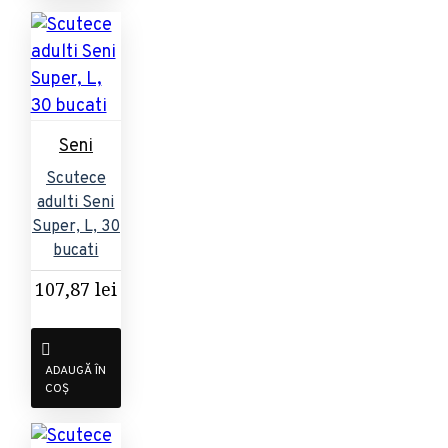
Seni
Scutece
adulti Seni
Super, L, 30
bucati
107,87 lei
ADAUGĂ ÎN
COȘ