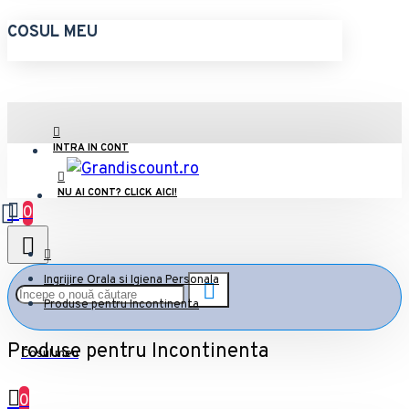
COSUL MEU
INTRA IN CONT
NU AI CONT? CLICK AICI!
0
Ingrijire Orala si Igiena Personala
Produse pentru Incontinenta
Produse pentru Incontinenta
Cosul meu
0