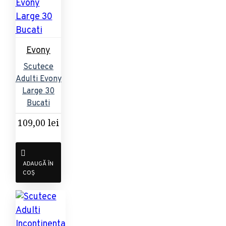
Evony
Scutece
Adulti Evony
Large 30
Bucati
109,00 lei
ADAUGĂ ÎN
COȘ