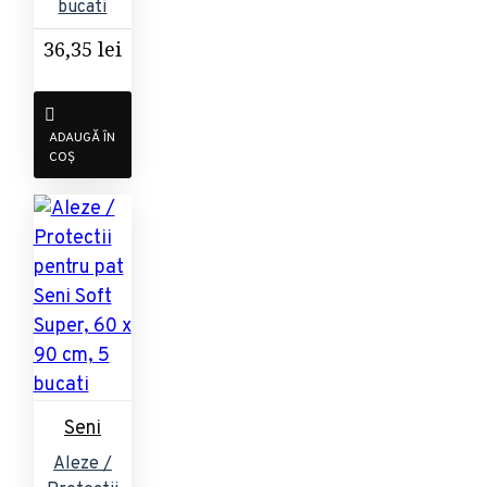
bucati
36,35 lei
ADAUGĂ ÎN
COȘ
Seni
Aleze /