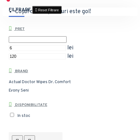
FILTRARE
Coșul de cumpărături este gol!
Reset Filtrare
PRET
lei
lei
BRAND
Actual
Doctor Wipes
Dr. Comfort
Evony
Seni
DISPONIBILITATE
In stoc