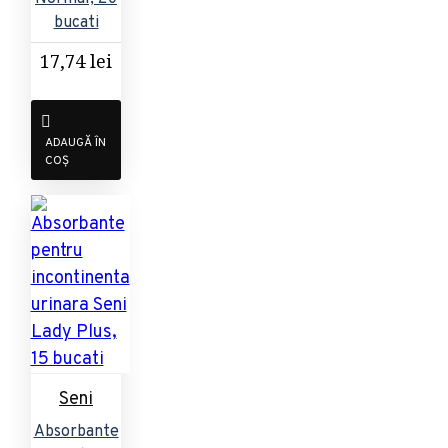
bucati
17,74 lei
ADAUGĂ ÎN
COȘ
Seni
Absorbante