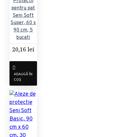
Protectii
pentru pat
Seni Soft
Super, 60 x
90 cm, 5
bucati
20,16 lei
ADAUGĂ ÎN
COȘ