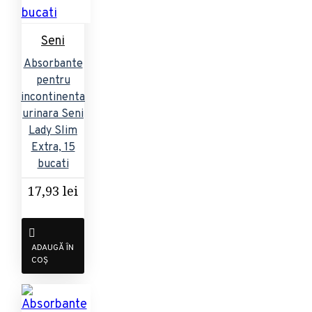
Seni
Absorbante
pentru
incontinenta
urinara Seni
Lady Slim
Extra, 15
bucati
17,93 lei
ADAUGĂ ÎN
COȘ