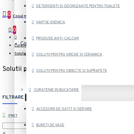
DETERGENTI SI ODORIZANTE PENTRU TOALETE
0
Cosul meu
HARTIE IGIENICA
0
PRODUSE ANTI-CALCAR
Coșul de cumpărături este gol!
Curatenie in Bucatarie si Accesorii
Solutii pentru curatare bucatarie
SOLUTII PENTRU GRESIE ȘI CERAMICA
Solutii pentru curatare bucatarie
SOLUTII PENTRU OBIECTE SI SUPRAFETE
CURATENIE IN BUCATARIE
FILTRARE
Reset Filtrare
ACCESORII DE GATIT ȘI SERVIRE
PRET
BURETI DE VASE
lei