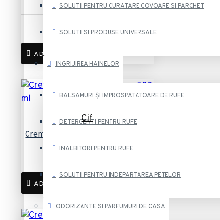
ml
SOLUTII PENTRU CURATARE COVOARE SI PARCHET
8,10 lei
SOLUTII SI PRODUSE UNIVERSALE
ADAUGĂ ÎN COȘ
INGRIJIREA HAINELOR
BALSAMURI ȘI IMPROSPATATOARE DE RUFE
Cif
DETERGENTI PENTRU RUFE
Crema Curatare Cif Lemon 500 ml
INALBITORI PENTRU RUFE
8,10 lei
SOLUTII PENTRU INDEPARTAREA PETELOR
ADAUGĂ ÎN COȘ
ODORIZANTE SI PARFUMURI DE CASA