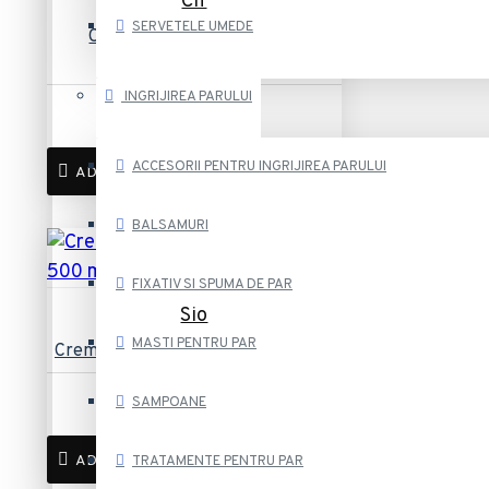
Cif
SERVETELE UMEDE
Crema Curatat Cif Original
CleanBoost 250ml
INGRIJIREA PARULUI
7,37 lei
ACCESORII PENTRU INGRIJIREA PARULUI
ADAUGĂ ÎN COȘ
BALSAMURI
FIXATIV SI SPUMA DE PAR
Sio
MASTI PENTRU PAR
Crema curatat Sio Amoniac 500 ml
6,24 lei
SAMPOANE
ADAUGĂ ÎN COȘ
TRATAMENTE PENTRU PAR