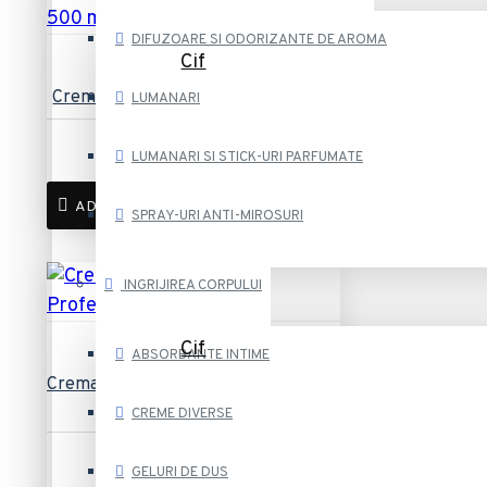
DIFUZOARE SI ODORIZANTE DE AROMA
Cif
Crema Curatare Cif Original 500 ml
LUMANARI
8,10 lei
LUMANARI SI STICK-URI PARFUMATE
ADAUGĂ ÎN COȘ
SPRAY-URI ANTI-MIROSURI
INGRIJIREA CORPULUI
Cif
ABSORBANTE INTIME
Crema Curatare Cif Professional 750
ml
CREME DIVERSE
10,81 lei
GELURI DE DUS