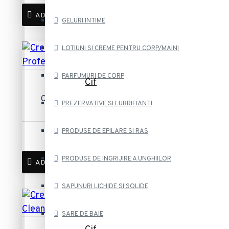
ADAUGĂ ÎN COȘ
GELURI INTIME
LOTIUNI SI CREME PENTRU CORP/MAINI
PARFUMURI DE CORP
Cif
Crema Curatare Lemon Cif
PREZERVATIVE SI LUBRIFIANTI
Professional 750 ml
10,81 lei
PRODUSE DE EPILARE SI RAS
PRODUSE DE INGRIJIRE A UNGHIILOR
ADAUGĂ ÎN COȘ
SAPUNURI LICHIDE SI SOLIDE
SARE DE BAIE