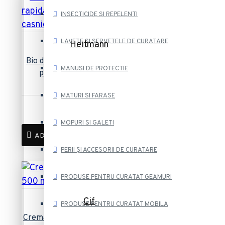
INSECTICIDE SI REPELENTI
LAVETE SI SERVETELE DE CURATARE
Heitmann
Bio decalcificator cu actiune rapida
MANUSI DE PROTECTIE
pentru aparate de uz casnic
Heitmann 2x25 grame
MATURI SI FARASE
5,44 lei
MOPURI SI GALETI
ADAUGĂ ÎN COȘ
PERII ȘI ACCESORII DE CURATARE
PRODUSE PENTRU CURATAT GEAMURI
Cif
PRODUSE PENTRU CURATAT MOBILA
Crema Curatare Cif cu Inalbitor 500