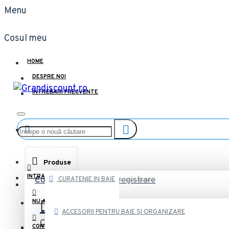
Menu
Cosul meu
HOME
DESPRE NOI
INTREBARI FRECVENTE
Produse
INTRA IN CONT
Contul meu
Logare/Inregistrare
CURATENIE IN BAIE
NU AI CONT? CLICK AICI!
ACCESORII PENTRU BAIE ȘI ORGANIZARE
Contact
Lasa-ne un mesaj
CONTACT