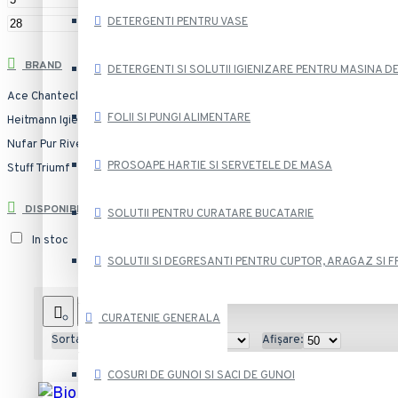
lei
DETERGENTI PENTRU VASE
BRAND
DETERGENTI SI SOLUTII IGIENIZARE PENTRU MASINA D
Ace
Chanteclair
Cif
Clear
Efekt
FOLII SI PUNGI ALIMENTARE
Heitmann
Igienol
Misavan
Mr. Proper
Nufar
Pur
Rivex
Sano
Sio
The Pink
PROSOAPE HARTIE SI SERVETELE DE MASA
Stuff
Triumf
DISPONIBILITATE
SOLUTII PENTRU CURATARE BUCATARIE
In stoc
SOLUTII SI DEGRESANTI PENTRU CUPTOR, ARAGAZ SI F
CURATENIE GENERALA
Sortare după:
Afișare:
COSURI DE GUNOI SI SACI DE GUNOI