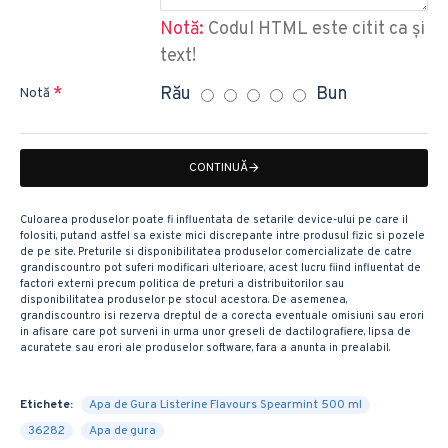
Notă:
Codul HTML este citit ca şi
text!
Rău
Bun
Notă
CONTINUĂ
Culoarea produselor poate fi influentata de setarile device-ului pe care il
folositi, putand astfel sa existe mici discrepante intre produsul fizic si pozele
de pe site. Preturile si disponibilitatea produselor comercializate de catre
grandiscount.ro pot suferi modificari ulterioare, acest lucru fiind influentat de
factori externi precum politica de preturi a distribuitorilor sau
disponibilitatea produselor pe stocul acestora. De asemenea,
grandiscount.ro isi rezerva dreptul de a corecta eventuale omisiuni sau erori
in afisare care pot surveni in urma unor greseli de dactilografiere, lipsa de
acuratete sau erori ale produselor software, fara a anunta in prealabil.
Etichete:
Apa de Gura Listerine Flavours Spearmint 500 ml
36282
Apa de gura