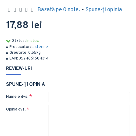
Bazată pe 0 note.
-
Spune-ţi opinia
17,88 lei
Status:
In stoc
Producator:
Listerine
Greutate:
0.55kg
EAN:
3574661684314
REVIEW-URI
SPUNE-ŢI OPINIA
Numele dvs.
Opinia dvs.