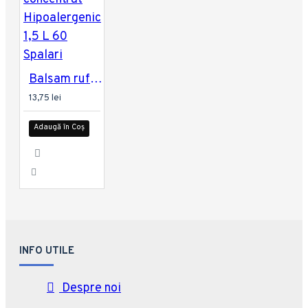
Balsam rufe Asevi Sensitif concentrat Hipoalergenic 1,5 L 60 Spalari
13,75 lei
Adaugă în Coș
INFO UTILE
Despre noi