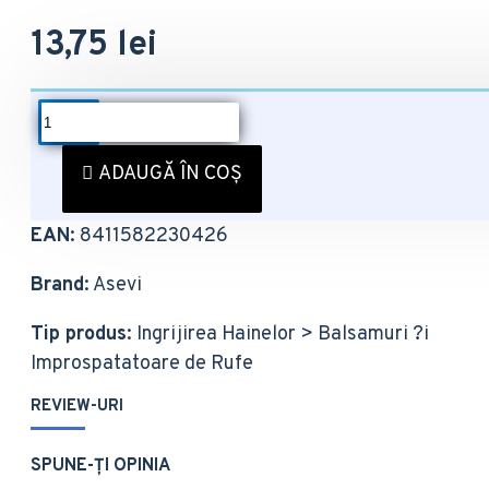
13,75 lei
DESCRIERE
Balsam Rufe Suavizante Talco Rosa Asevi 1500
ADAUGĂ ÎN COȘ
ml
EAN
: 8411582230426
Brand
: Asevi
Tip produs
: Ingrijirea Hainelor > Balsamuri ?i
Improspatatoare de Rufe
REVIEW-URI
SPUNE-ŢI OPINIA