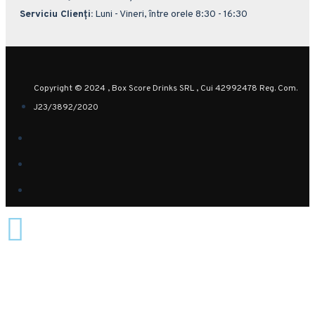
Serviciu Clienți:
Luni - Vineri, între orele 8:30 - 16:30
Copyright © 2024 , Box Score Drinks SRL , Cui 42992478 Reg. Com.
J23/3892/2020