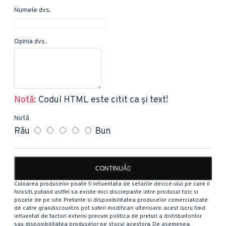
Numele dvs.
Opinia dvs.
Notă:
Codul HTML este citit ca şi text!
Notă
Rău
Bun
CONTINUĂ
Culoarea produselor poate fi influentata de setarile device-ului pe care il
folositi, putand astfel sa existe mici discrepante intre produsul fizic si
pozele de pe site. Preturile si disponibilitatea produselor comercializate
de catre grandiscount.ro pot suferi modificari ulterioare, acest lucru fiind
influentat de factori externi precum politica de preturi a distribuitorilor
sau disponibilitatea produselor pe stocul acestora. De asemenea,