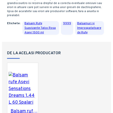
grandiscount.ro isi rezerva dreptul de a corecta eventuale omisiuni sau
erori in afisare care pot surveni in urma unor greseli de dactilografiere,
lipsa de acuratete sau erori ale produselor software, fara a anunta in
prealabil.
Etichete:
Balsam Rufe
9999
Balsamuri și
Suavizante Talco Rosa
Improspatatoare
Asevi 1500 ml
de Rufe
DE LA ACELASI PRODUCATOR
Balsam rufe Asevi Sensations Dreams 1.44 L 60 Spalari