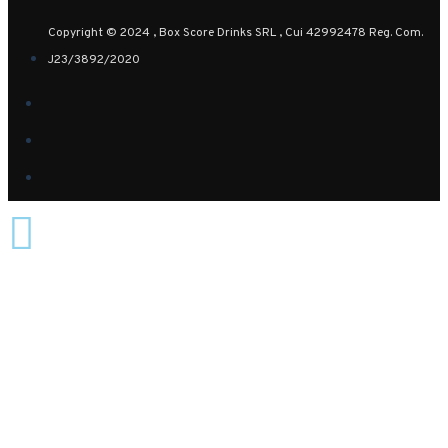
Copyright © 2024 , Box Score Drinks SRL , Cui 42992478 Reg. Com.
J23/3892/2020