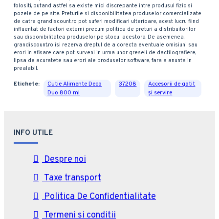
folositi, putand astfel sa existe mici discrepante intre produsul fizic si
pozele de pe site. Preturile si disponibilitatea produselor comercializate
de catre grandiscount.ro pot suferi modificari ulterioare, acest lucru fiind
influentat de factori externi precum politica de preturi a distribuitorilor
sau disponibilitatea produselor pe stocul acestora. De asemenea,
grandiscount.ro isi rezerva dreptul de a corecta eventuale omisiuni sau
erori in afisare care pot surveni in urma unor greseli de dactilografiere,
lipsa de acuratete sau erori ale produselor software, fara a anunta in
prealabil.
Etichete:
Cutie Alimente Deco
37208
Accesorii de gatit
Duo 800 ml
și servire
INFO UTILE
Despre noi
Taxe transport
Politica De Confidentialitate
Termeni si conditii