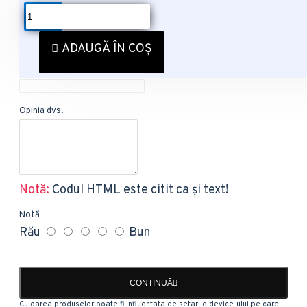
REVIEW-URI
SPUNE-ŢI OPINIA
ADAUGĂ ÎN COȘ
Numele dvs.
Opinia dvs.
Notă:
Codul HTML este citit ca şi text!
Notă
Rău
Bun
CONTINUĂ
Culoarea produselor poate fi influentata de setarile device-ului pe care il