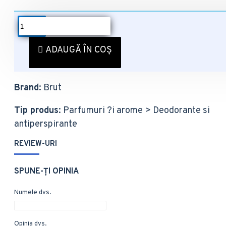
DESCRIERE
Deodorant Brut Men Original 200 ml
ADAUGĂ ÎN COȘ
EAN
: 3014230021404
Brand
: Brut
Tip produs
: Parfumuri ?i arome > Deodorante si
antiperspirante
REVIEW-URI
SPUNE-ŢI OPINIA
Numele dvs.
Opinia dvs.