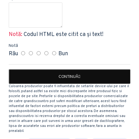
Notă:
Codul HTML este citit ca şi text!
Notă
Rău
Bun
CONTINUĂ
Culoarea produselor poate fi influentata de setarile device-ului pe care il
folositi, putand astfel sa existe mici discrepante intre produsul fizic si
pozele de pe site. Preturile si disponibilitatea produselor comercializate
de catre grandiscount.ro pot suferi modificari ulterioare, acest lucru fiind
influentat de factori externi precum politica de preturi a distribuitorilor
sau disponibilitatea produselor pe stocul acestora. De asemenea,
grandiscount.ro isi rezerva dreptul de a corecta eventuale omisiuni sau
erori in afisare care pot surveni in urma unor greseli de dactilografiere,
lipsa de acuratete sau erori ale produselor software, fara a anunta in
prealabil.