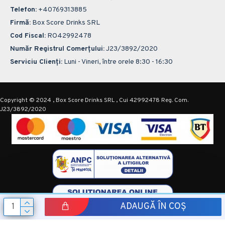
Telefon:
+40769313885
Firmă:
Box Score Drinks SRL
Cod Fiscal:
RO42992478
Număr Registrul Comerțului:
J23/3892/2020
Serviciu Clienți:
Luni - Vineri, între orele 8:30 - 16:30
Copyright © 2024 , Box Score Drinks SRL , Cui 42992478 Reg. Com.
J23/3892/2020
ADAUGĂ ÎN COȘ