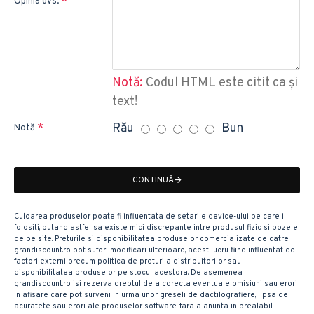
Opinia dvs.
Notă:
Codul HTML este citit ca şi
text!
Rău
Bun
Notă
CONTINUĂ
Culoarea produselor poate fi influentata de setarile device-ului pe care il
folositi, putand astfel sa existe mici discrepante intre produsul fizic si pozele
de pe site. Preturile si disponibilitatea produselor comercializate de catre
grandiscount.ro pot suferi modificari ulterioare, acest lucru fiind influentat de
factori externi precum politica de preturi a distribuitorilor sau
disponibilitatea produselor pe stocul acestora. De asemenea,
grandiscount.ro isi rezerva dreptul de a corecta eventuale omisiuni sau erori
in afisare care pot surveni in urma unor greseli de dactilografiere, lipsa de
acuratete sau erori ale produselor software, fara a anunta in prealabil.