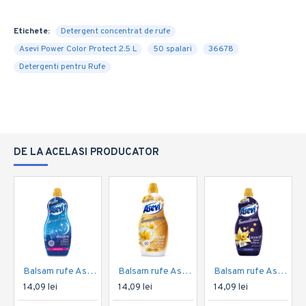
Etichete:
Detergent concentrat de rufe
Asevi Power Color Protect 2.5 L
50 spalari
36678
Detergenti pentru Rufe
DE LA ACELASI PRODUCATOR
Balsam rufe Asevi Sensations Dreams 1.44 L 60 Spalari
Balsam rufe Asevi Sensations Golden 1,44 L 60 spalari
Balsam rufe Asevi Sensations Luxury 1.44 L 60 Spalari
14,09 lei
14,09 lei
14,09 lei