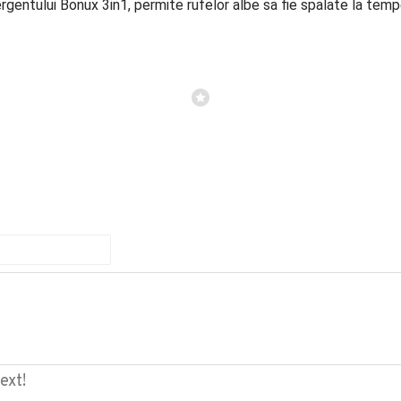
rgentului Bonux 3in1, permite rufelor albe sa fie spalate la tem
ext!