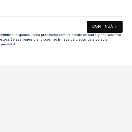
CONTINUĂ
 Preturile si disponibilitatea produselor comercializate de catre grandiscount.ro
 acestora. De asemenea, grandiscount.ro isi rezerva dreptul de a corecta
 prealabil.
In Stoc
Detergent pudra automat Bonux Pure Magnolia 390 g , 6 spalari