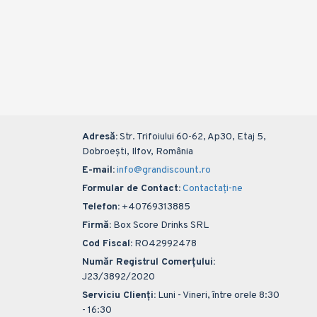
4,18 lei
Adaugă în Coș
Adresă:
Str. Trifoiului 60-62, Ap30, Etaj 5,
Dobroești, Ilfov, România
E-mail:
info@grandiscount.ro
Formular de Contact:
Contactați-ne
Telefon:
+40769313885
Firmă:
Box Score Drinks SRL
Cod Fiscal:
RO42992478
Număr Registrul Comerțului:
J23/3892/2020
Serviciu Clienți:
Luni - Vineri, între orele 8:30
- 16:30