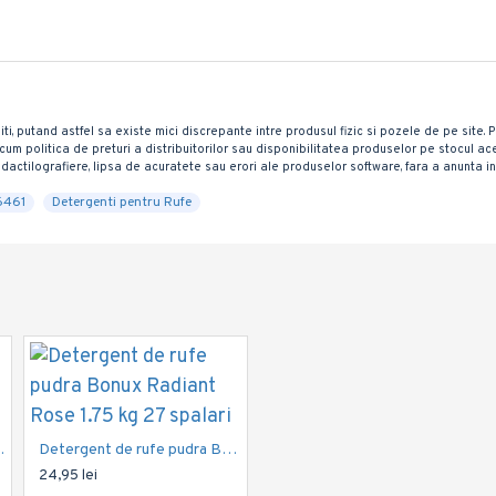
iti, putand astfel sa existe mici discrepante intre produsul fizic si pozele de pe site.
 precum politica de preturi a distribuitorilor sau disponibilitatea produselor pe stocul
dactilografiere, lipsa de acuratete sau erori ale produselor software, fara a anunta in
6461
Detergenti pentru Rufe
In Stoc
olor Rose 400g
Detergent de rufe pudra Bonux Radiant Rose 1.75 kg 27 spalari
24,95 lei
Detergent Pentru Rufe, Bonux, 3 in 1, Pure Magnolia, 2.34 kg, 36 Spalari