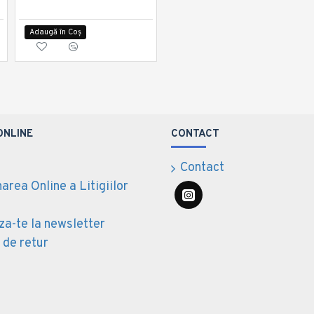
20,36 lei
Adaugă în Coș
Adaugă în Coș
ONLINE
CONTACT
Contact
area Online a Litigiilor
a-te la newsletter
 de retur