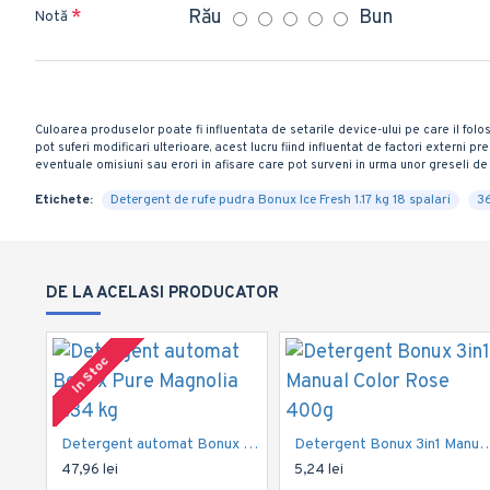
Rău
Bun
Notă
Culoarea produselor poate fi influentata de setarile device-ului pe care il folos
pot suferi modificari ulterioare, acest lucru fiind influentat de factori externi
eventuale omisiuni sau erori in afisare care pot surveni in urma unor greseli de 
Etichete:
Detergent de rufe pudra Bonux Ice Fresh 1.17 kg 18 spalari
3
DE LA ACELASI PRODUCATOR
In Stoc
Detergent automat Bonux Pure Magnolia 2.34 kg
Detergent Bonux 3in1 Manual C
47,96 lei
5,24 lei