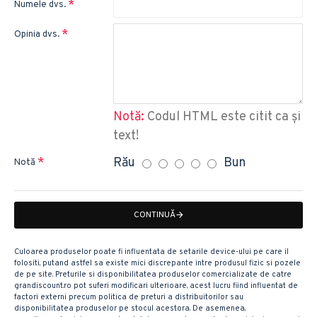
Numele dvs.
Opinia dvs.
Notă:
Codul HTML este citit ca şi
text!
Rău
Bun
Notă
CONTINUĂ
Culoarea produselor poate fi influentata de setarile device-ului pe care il
folositi, putand astfel sa existe mici discrepante intre produsul fizic si pozele
de pe site. Preturile si disponibilitatea produselor comercializate de catre
grandiscount.ro pot suferi modificari ulterioare, acest lucru fiind influentat de
factori externi precum politica de preturi a distribuitorilor sau
disponibilitatea produselor pe stocul acestora. De asemenea,