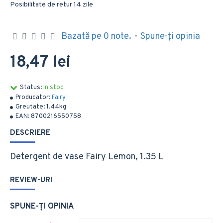
Posibilitate de retur 14 zile
Bazată pe 0 note.
-
Spune-ţi opinia
18,47 lei
Status:
In stoc
Producator:
Fairy
Greutate:
1.44kg
EAN:
8700216550758
DESCRIERE
Detergent de vase Fairy Lemon, 1.35 L
REVIEW-URI
SPUNE-ŢI OPINIA