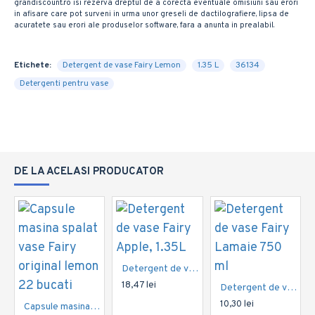
grandiscount.ro isi rezerva dreptul de a corecta eventuale omisiuni sau erori
in afisare care pot surveni in urma unor greseli de dactilografiere, lipsa de
acuratete sau erori ale produselor software, fara a anunta in prealabil.
Etichete:
Detergent de vase Fairy Lemon
1.35 L
36134
Detergenti pentru vase
DE LA ACELASI PRODUCATOR
Detergent de vase Fairy Apple, 1.35L
18,47 lei
Detergent de vase Fairy Lamaie 750 ml
10,30 lei
Capsule masina spalat vase Fairy original lemon 22 bucati