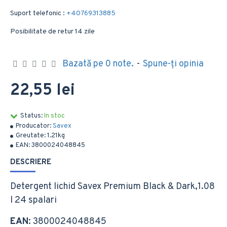
Suport telefonic :
+40769313885
Posibilitate de retur 14 zile
Bazată pe 0 note.
-
Spune-ţi opinia
22,55 lei
Status:
In stoc
Producator:
Savex
Greutate:
1.21kg
EAN:
3800024048845
DESCRIERE
Detergent lichid Savex Premium Black & Dark,1.08
l 24 spalari
EAN
: 3800024048845