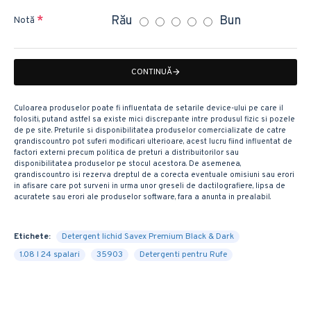
Rău
Bun
Notă
CONTINUĂ
Culoarea produselor poate fi influentata de setarile device-ului pe care il
folositi, putand astfel sa existe mici discrepante intre produsul fizic si pozele
de pe site. Preturile si disponibilitatea produselor comercializate de catre
grandiscount.ro pot suferi modificari ulterioare, acest lucru fiind influentat de
factori externi precum politica de preturi a distribuitorilor sau
disponibilitatea produselor pe stocul acestora. De asemenea,
grandiscount.ro isi rezerva dreptul de a corecta eventuale omisiuni sau erori
in afisare care pot surveni in urma unor greseli de dactilografiere, lipsa de
acuratete sau erori ale produselor software, fara a anunta in prealabil.
Etichete:
Detergent lichid Savex Premium Black & Dark
1.08 l 24 spalari
35903
Detergenti pentru Rufe