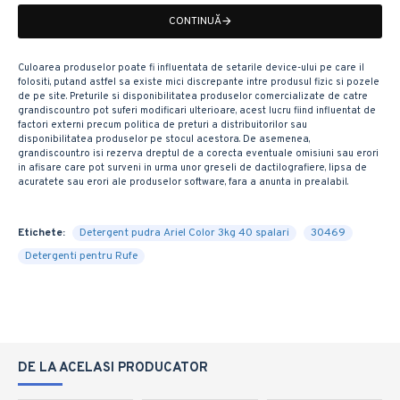
CONTINUĂ
Culoarea produselor poate fi influentata de setarile device-ului pe care il
folositi, putand astfel sa existe mici discrepante intre produsul fizic si pozele
de pe site. Preturile si disponibilitatea produselor comercializate de catre
grandiscount.ro pot suferi modificari ulterioare, acest lucru fiind influentat de
factori externi precum politica de preturi a distribuitorilor sau
disponibilitatea produselor pe stocul acestora. De asemenea,
grandiscount.ro isi rezerva dreptul de a corecta eventuale omisiuni sau erori
in afisare care pot surveni in urma unor greseli de dactilografiere, lipsa de
acuratete sau erori ale produselor software, fara a anunta in prealabil.
Etichete:
Detergent pudra Ariel Color 3kg 40 spalari
30469
Detergenti pentru Rufe
DE LA ACELASI PRODUCATOR