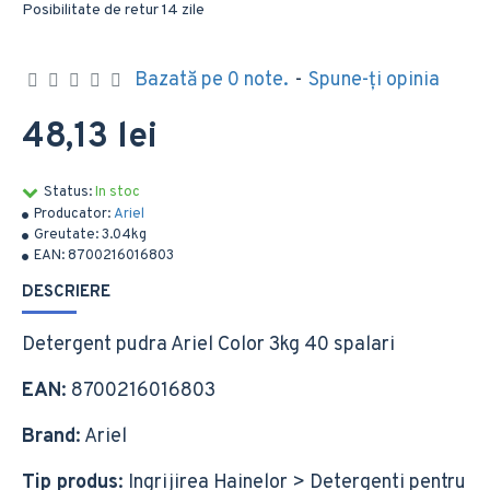
Posibilitate de retur 14 zile
Bazată pe 0 note.
-
Spune-ţi opinia
48,13 lei
Status:
In stoc
Producator:
Ariel
Greutate:
3.04kg
EAN:
8700216016803
DESCRIERE
Detergent pudra Ariel Color 3kg 40 spalari
EAN
: 8700216016803
Brand
: Ariel
Tip produs
: Ingrijirea Hainelor > Detergenti pentru