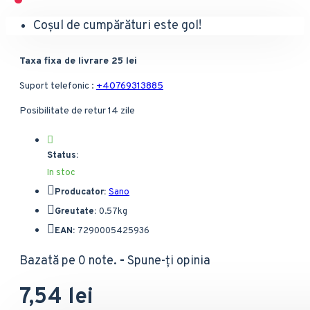
Coșul de cumpărături este gol!
Taxa fixa de livrare 25 lei
Suport telefonic :
+40769313885
Posibilitate de retur 14 zile
Status:
In stoc
Producator:
Sano
Greutate:
0.57kg
EAN:
7290005425936
Bazată pe 0 note.
-
Spune-ţi opinia
7,54 lei