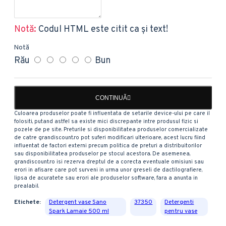
Notă:
Codul HTML este citit ca şi text!
Notă
Rău
Bun
CONTINUĂ
Culoarea produselor poate fi influentata de setarile device-ului pe care il
folositi, putand astfel sa existe mici discrepante intre produsul fizic si
pozele de pe site. Preturile si disponibilitatea produselor comercializate
de catre grandiscount.ro pot suferi modificari ulterioare, acest lucru fiind
influentat de factori externi precum politica de preturi a distribuitorilor
sau disponibilitatea produselor pe stocul acestora. De asemenea,
grandiscount.ro isi rezerva dreptul de a corecta eventuale omisiuni sau
erori in afisare care pot surveni in urma unor greseli de dactilografiere,
lipsa de acuratete sau erori ale produselor software, fara a anunta in
prealabil.
Etichete:
Detergent vase Sano
37350
Detergenti
Spark Lamaie 500 ml
pentru vase