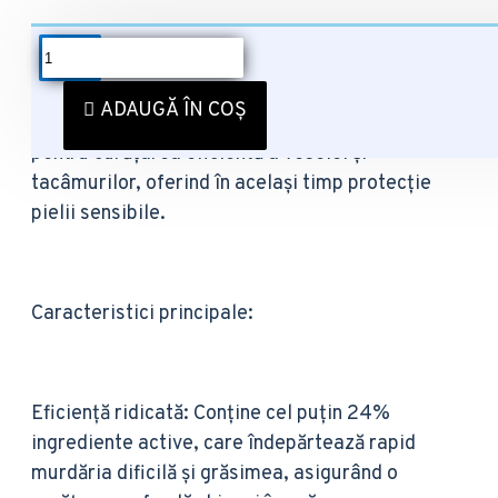
DESCRIERE
Detergentul lichid pentru vase Sano Spark cu
ADAUGĂ ÎN COȘ
aromă de lămâie, în format de 500 ml, este ideal
pentru curățarea eficientă a veselei și
tacâmurilor, oferind în același timp protecție
pielii sensibile.
Caracteristici principale:
Eficiență ridicată: Conține cel puțin 24%
ingrediente active, care îndepărtează rapid
murdăria dificilă și grăsimea, asigurând o