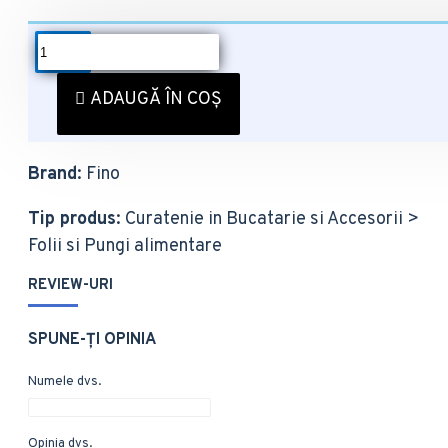
DESCRIERE
Folie Plastic Fino 30x29cm 30m
ADAUGĂ ÎN COȘ
EAN
: 5201314951117
Brand
: Fino
Tip produs
: Curatenie in Bucatarie si Accesorii >
Folii si Pungi alimentare
REVIEW-URI
SPUNE-ŢI OPINIA
Numele dvs.
Opinia dvs.