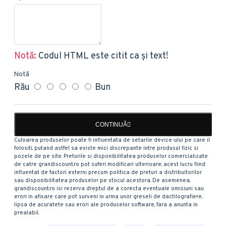
Notă:
Codul HTML este citit ca şi text!
Notă
Rău
Bun
CONTINUĂ
Culoarea produselor poate fi influentata de setarile device-ului pe care il
folositi, putand astfel sa existe mici discrepante intre produsul fizic si
pozele de pe site. Preturile si disponibilitatea produselor comercializate
de catre grandiscount.ro pot suferi modificari ulterioare, acest lucru fiind
influentat de factori externi precum politica de preturi a distribuitorilor
sau disponibilitatea produselor pe stocul acestora. De asemenea,
grandiscount.ro isi rezerva dreptul de a corecta eventuale omisiuni sau
erori in afisare care pot surveni in urma unor greseli de dactilografiere,
lipsa de acuratete sau erori ale produselor software, fara a anunta in
prealabil.