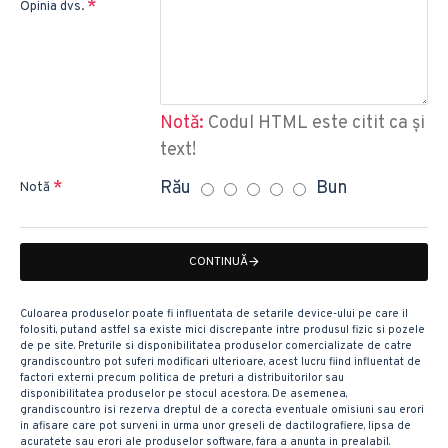
Opinia dvs.
Notă:
Codul HTML este citit ca şi
text!
Rău
Bun
Notă
CONTINUĂ
Culoarea produselor poate fi influentata de setarile device-ului pe care il
folositi, putand astfel sa existe mici discrepante intre produsul fizic si pozele
de pe site. Preturile si disponibilitatea produselor comercializate de catre
grandiscount.ro pot suferi modificari ulterioare, acest lucru fiind influentat de
factori externi precum politica de preturi a distribuitorilor sau
disponibilitatea produselor pe stocul acestora. De asemenea,
grandiscount.ro isi rezerva dreptul de a corecta eventuale omisiuni sau erori
in afisare care pot surveni in urma unor greseli de dactilografiere, lipsa de
acuratete sau erori ale produselor software, fara a anunta in prealabil.