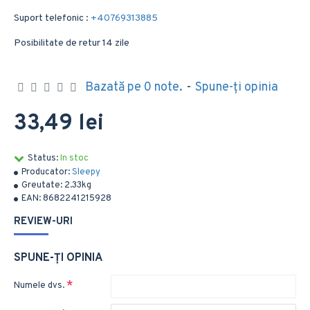
Suport telefonic :
+40769313885
Posibilitate de retur 14 zile
Bazată pe 0 note.
-
Spune-ţi opinia
33,49 lei
Status:
In stoc
Producator:
Sleepy
Greutate:
2.33kg
EAN:
8682241215928
REVIEW-URI
SPUNE-ŢI OPINIA
Numele dvs.