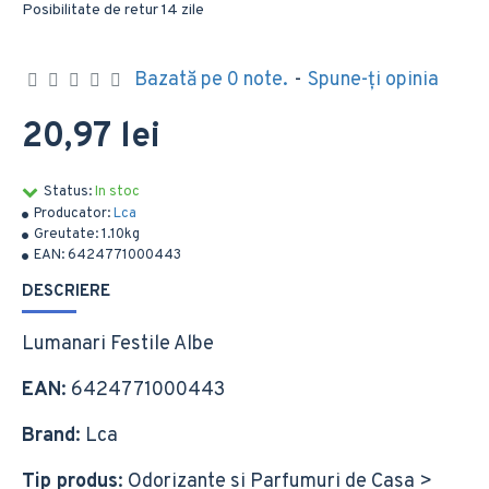
Posibilitate de retur 14 zile
Bazată pe 0 note.
-
Spune-ţi opinia
20,97 lei
Status:
In stoc
Producator:
Lca
Greutate:
1.10kg
EAN:
6424771000443
DESCRIERE
Lumanari Festile Albe
EAN
: 6424771000443
Brand
: Lca
Tip produs
: Odorizante si Parfumuri de Casa >