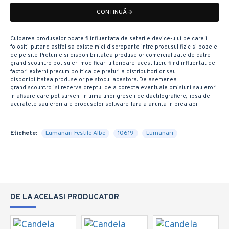
CONTINUĂ
Culoarea produselor poate fi influentata de setarile device-ului pe care il
folositi, putand astfel sa existe mici discrepante intre produsul fizic si pozele
de pe site. Preturile si disponibilitatea produselor comercializate de catre
grandiscount.ro pot suferi modificari ulterioare, acest lucru fiind influentat de
factori externi precum politica de preturi a distribuitorilor sau
disponibilitatea produselor pe stocul acestora. De asemenea,
grandiscount.ro isi rezerva dreptul de a corecta eventuale omisiuni sau erori
in afisare care pot surveni in urma unor greseli de dactilografiere, lipsa de
acuratete sau erori ale produselor software, fara a anunta in prealabil.
Etichete:
Lumanari Festile Albe
10619
Lumanari
DE LA ACELASI PRODUCATOR