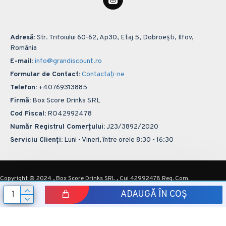
Adresă:
Str. Trifoiului 60-62, Ap30, Etaj 5, Dobroești, Ilfov,
România
E-mail:
info@grandiscount.ro
Formular de Contact:
Contactați-ne
Telefon:
+40769313885
Firmă:
Box Score Drinks SRL
Cod Fiscal:
RO42992478
Număr Registrul Comerțului:
J23/3892/2020
Serviciu Clienți:
Luni - Vineri, între orele 8:30 - 16:30
Copyright © 2024 , Box Score Drinks SRL , Cui 42992478 Reg. Com.
J23/3892/2020
ADAUGĂ ÎN COȘ