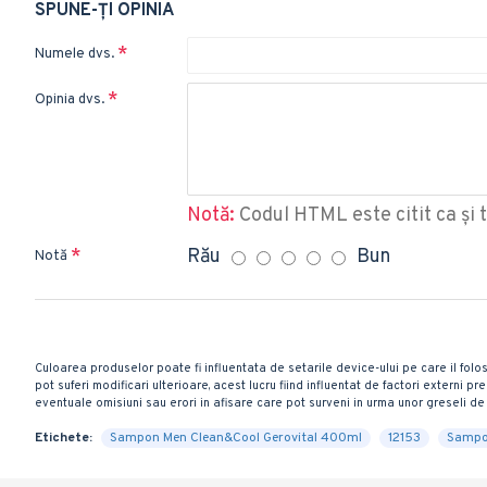
SPUNE-ŢI OPINIA
Numele dvs.
Opinia dvs.
Notă:
Codul HTML este citit ca şi t
Rău
Bun
Notă
Culoarea produselor poate fi influentata de setarile device-ului pe care il folos
pot suferi modificari ulterioare, acest lucru fiind influentat de factori externi
eventuale omisiuni sau erori in afisare care pot surveni in urma unor greseli de 
Etichete:
Sampon Men Clean&Cool Gerovital 400ml
12153
Sampo