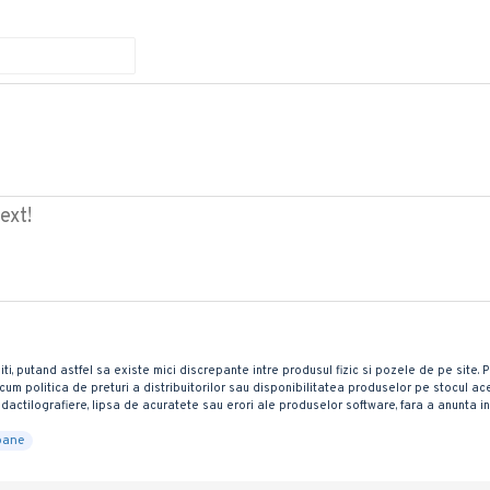
ext!
iti, putand astfel sa existe mici discrepante intre produsul fizic si pozele de pe site.
 precum politica de preturi a distribuitorilor sau disponibilitatea produselor pe stocul
dactilografiere, lipsa de acuratete sau erori ale produselor software, fara a anunta in
ane