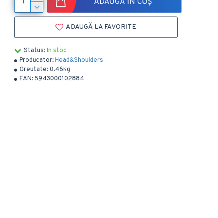
ADAUGĂ ÎN COȘ
ADAUGĂ LA FAVORITE
Status:
In stoc
Producator:
Head&Shoulders
Greutate:
0.46kg
EAN:
5943000102884