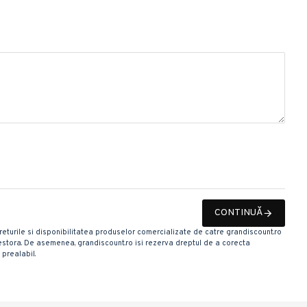
CONTINUĂ
 Preturile si disponibilitatea produselor comercializate de catre grandiscount.ro
 acestora. De asemenea, grandiscount.ro isi rezerva dreptul de a corecta
 prealabil.