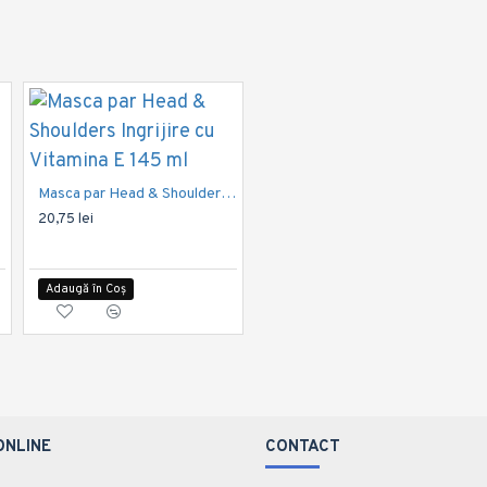
Masca par Head & Shoulders Ingrijire cu Vitamina E 145 ml
Sampon 2in1 Head & Shoulders Classic Clean 500 ml
20,75 lei
25,73 lei
ML
Adaugă în Coș
Adaugă în Coș
ONLINE
CONTACT