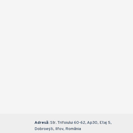
Sampon 2in1 Head&Shoulders Classic Clean 200ML
12,31 lei
Adaugă în Coș
Adresă:
Str. Trifoiului 60-62, Ap30, Etaj 5,
Dobroești, Ilfov, România