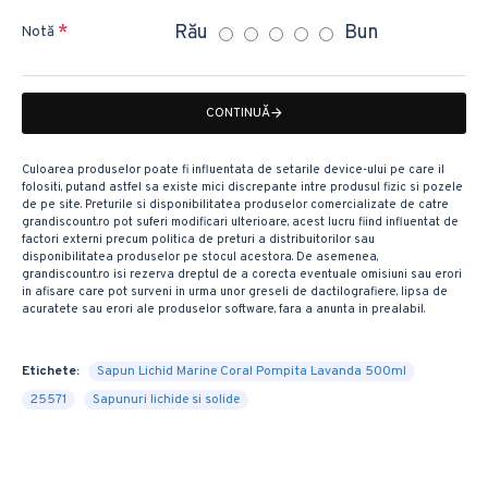
Rău
Bun
Notă
CONTINUĂ
Culoarea produselor poate fi influentata de setarile device-ului pe care il
folositi, putand astfel sa existe mici discrepante intre produsul fizic si pozele
de pe site. Preturile si disponibilitatea produselor comercializate de catre
grandiscount.ro pot suferi modificari ulterioare, acest lucru fiind influentat de
factori externi precum politica de preturi a distribuitorilor sau
disponibilitatea produselor pe stocul acestora. De asemenea,
grandiscount.ro isi rezerva dreptul de a corecta eventuale omisiuni sau erori
in afisare care pot surveni in urma unor greseli de dactilografiere, lipsa de
acuratete sau erori ale produselor software, fara a anunta in prealabil.
Etichete:
Sapun Lichid Marine Coral Pompita Lavanda 500ml
25571
Sapunuri lichide si solide