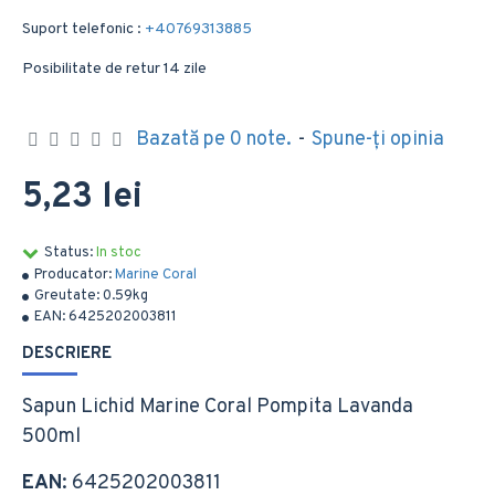
Suport telefonic :
+40769313885
Posibilitate de retur 14 zile
Bazată pe 0 note.
-
Spune-ţi opinia
5,23 lei
Status:
In stoc
Producator:
Marine Coral
Greutate:
0.59kg
EAN:
6425202003811
DESCRIERE
Sapun Lichid Marine Coral Pompita Lavanda
500ml
EAN
: 6425202003811