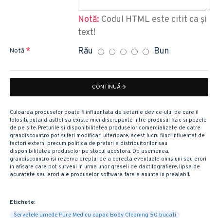
Notă:
Codul HTML este citit ca şi
text!
Rău
Bun
Notă
CONTINUĂ
Culoarea produselor poate fi influentata de setarile device-ului pe care il
folositi, putand astfel sa existe mici discrepante intre produsul fizic si pozele
de pe site. Preturile si disponibilitatea produselor comercializate de catre
grandiscount.ro pot suferi modificari ulterioare, acest lucru fiind influentat de
factori externi precum politica de preturi a distribuitorilor sau
disponibilitatea produselor pe stocul acestora. De asemenea,
grandiscount.ro isi rezerva dreptul de a corecta eventuale omisiuni sau erori
in afisare care pot surveni in urma unor greseli de dactilografiere, lipsa de
acuratete sau erori ale produselor software, fara a anunta in prealabil.
Etichete:
Servetele umede Pure Med cu capac Body Cleaning 50 bucati