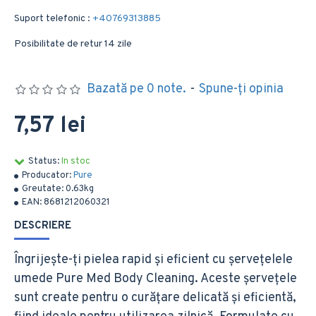
Suport telefonic :
+40769313885
Posibilitate de retur 14 zile
Bazată pe 0 note.
-
Spune-ţi opinia
7,57 lei
Status:
In stoc
Producator:
Pure
Greutate:
0.63kg
EAN:
8681212060321
DESCRIERE
Îngrijește-ți pielea rapid și eficient cu șervețelele
umede Pure Med Body Cleaning. Aceste șervețele
sunt create pentru o curățare delicată și eficientă,