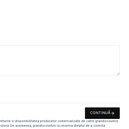
CONTINUĂ
 Preturile si disponibilitatea produselor comercializate de catre grandiscount.ro
 acestora. De asemenea, grandiscount.ro isi rezerva dreptul de a corecta