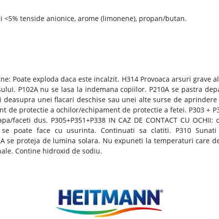
 si <5% tenside anionice, arome (limonene), propan/butan.
e: Poate exploda daca este incalzit. H314 Provoaca arsuri grave ale
lui. P102A nu se lasa la indemana copiilor. P210A se pastra depart
i deasupra unei flacari deschise sau unei alte surse de aprindere 
nt de protectie a ochilor/echipament de protectie a fetei. P303 +
u apa/faceti dus. P305+P351+P338 IN CAZ DE CONTACT CU OCHII: cl
cru se poate face cu usurinta. Continuati sa clatiti. P310 S
 se proteja de lumina solara. Nu expuneti la temperaturi care dep
ale. Contine hidroxid de sodiu.