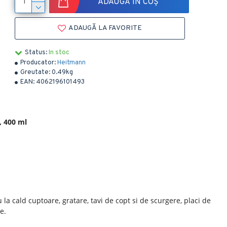
ADAUGĂ ÎN COȘ
ADAUGĂ LA FAVORITE
Status:
In stoc
Producator:
Heitmann
Greutate:
0.49kg
EAN:
4062196101493
, 400 ml
 la cald cuptoare, gratare, tavi de copt si de scurgere, placi de
e.