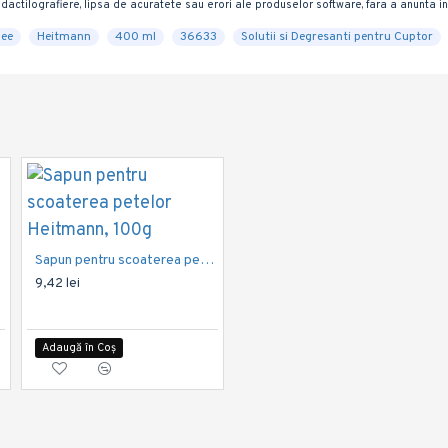
dactilografiere, lipsa de acuratete sau erori ale produselor software, fara a anunta in
nee
Heitmann
400 ml
36633
Solutii si Degresanti pentru Cuptor
Sapun pentru scoaterea petelor Heitmann, 100g
Servetele captatoare culoare Heitmann 45 bucati
9,42 lei
31,64 lei
500 ml
Adaugă în Coș
Adaugă în Coș