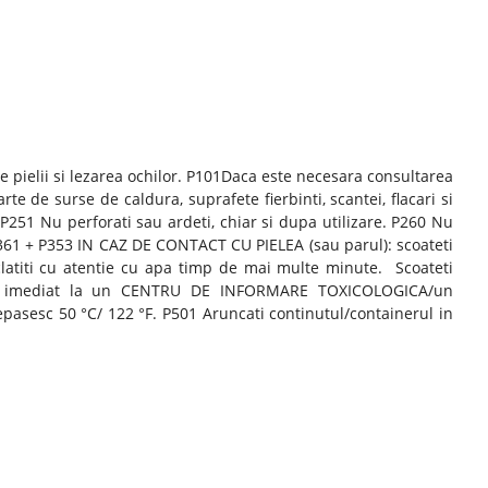
 pielii si lezarea ochilor. P101Daca este necesara consultarea
e de surse de caldura, suprafete fierbinti, scantei, flacari si
P251 Nu perforati sau ardeti, chiar si dupa utilizare. P260 Nu
 P361 + P353 IN CAZ DE CONTACT CU PIELEA (sau parul): scoateti
atiti cu atentie cu apa timp de mai multe minute. Scoateti
unati imediat la un CENTRU DE INFORMARE TOXICOLOGICA/un
asesc 50 °C/ 122 °F. P501 Aruncati continutul/containerul in