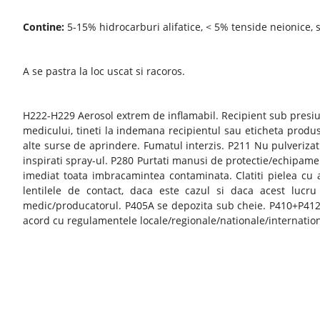
Contine:
5-15% hidrocarburi alifatice, < 5% tenside neionice,
A se pastra la loc uscat si racoros.
H222-H229 Aerosol extrem de inflamabil. Recipient sub presiun
medicului, tineti la indemana recipientul sau eticheta produsu
alte surse de aprindere. Fumatul interzis. P211 Nu pulverizat
inspirati spray-ul. P280 Purtati manusi de protectie/echipame
imediat toata imbracamintea contaminata. Clatiti pielea c
lentilele de contact, daca este cazul si daca acest lu
medic/producatorul. P405A se depozita sub cheie. P410+P412A
acord cu regulamentele locale/regionale/nationale/internation