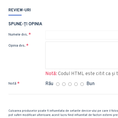
REVIEW-URI
SPUNE-ŢI OPINIA
Numele dvs.
Opinia dvs.
Notă:
Codul HTML este citit ca şi t
Rău
Bun
Notă
Culoarea produselor poate fi influentata de setarile device-ului pe care il folos
pot suferi modificari ulterioare, acest lucru fiind influentat de factori externi