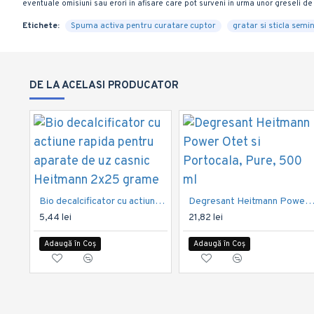
eventuale omisiuni sau erori in afisare care pot surveni in urma unor greseli de 
Etichete:
Spuma activa pentru curatare cuptor
gratar si sticla semi
DE LA ACELASI PRODUCATOR
Bio decalcificator cu actiune rapida pentru aparate de uz casnic Heitmann 2x25 grame
Degresant Heitmann Power Otet si Portocala, Pure, 
5,44 lei
21,82 lei
Adaugă în Coș
Adaugă în Coș