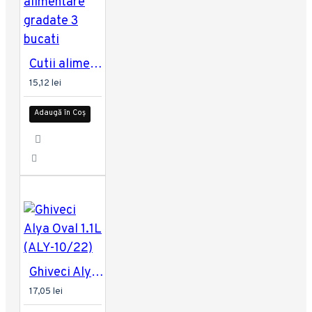
Cutii alimentare gradate 3 bucati
15,12 lei
Adaugă în Coș
Ghiveci Alya Oval 1.1L (ALY-10/22)
17,05 lei