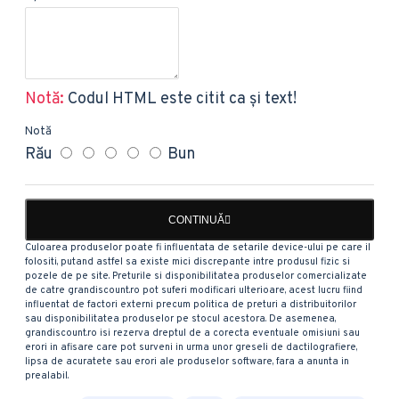
Notă:
Codul HTML este citit ca şi text!
Notă
Rău
Bun
CONTINUĂ
Culoarea produselor poate fi influentata de setarile device-ului pe care il
folositi, putand astfel sa existe mici discrepante intre produsul fizic si
pozele de pe site. Preturile si disponibilitatea produselor comercializate
de catre grandiscount.ro pot suferi modificari ulterioare, acest lucru fiind
influentat de factori externi precum politica de preturi a distribuitorilor
sau disponibilitatea produselor pe stocul acestora. De asemenea,
grandiscount.ro isi rezerva dreptul de a corecta eventuale omisiuni sau
erori in afisare care pot surveni in urma unor greseli de dactilografiere,
lipsa de acuratete sau erori ale produselor software, fara a anunta in
prealabil.