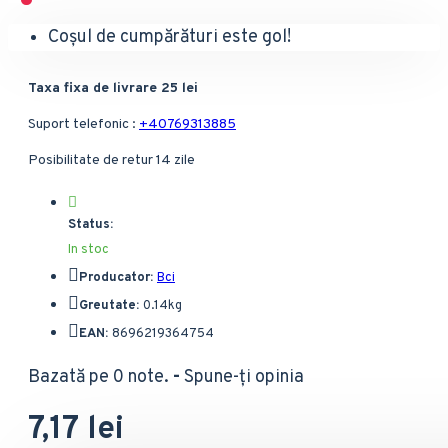
Coșul de cumpărături este gol!
Taxa fixa de livrare 25 lei
Suport telefonic :
+40769313885
Posibilitate de retur 14 zile
Status:
In stoc
Producator:
Bci
Greutate:
0.14kg
EAN:
8696219364754
Bazată pe 0 note.
-
Spune-ţi opinia
7,17 lei