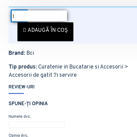
DESCRIERE
Suport Cofrag 10 Oua
ADAUGĂ ÎN COȘ
EAN
: 8696219364754
Brand
: Bci
Tip produs
: Curatenie in Bucatarie si Accesorii >
Accesorii de gatit ?i servire
REVIEW-URI
SPUNE-ŢI OPINIA
Numele dvs.
Opinia dvs.