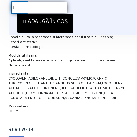
DESCRIERE
Ulei pentru par Argan Oil, 100 ml, Bioblas
ADAUGĂ ÎN COȘ
[8680512607144]
Proprietati:
- poate ajuta la repararea si hidratarea parului fara a-l incarca;
- efect antistatic;
- testat dermatologic.
Mod de utilizare:
Aplicati, cantitatea necesara, pe lungimea parului, dupa spalare.
Nu se clateste.
Ingrediente:
CYCLOPENTASILOXANE,DIMETHICONOL,CAPRYLIC/CAPRIC
TRIGLYCERIDE,HELIANTHUS ANNUUS SEED OIL,PARFUM,TOCOPHERYL
ACETATE,LINALOOL,LIMONENE,HEDERA HELIX LEAF EXTRACT,BENZYL
ALCOHOL,HEXYL CINNAMAL,ALPHA ISO METHYL IONONE,OLEA
EUROPAEA FRUIT OIL,COUMARIN,ARGANIA SPINOSA KERNEL OIL.
Prezentare:
100 ml
REVIEW-URI