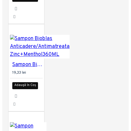
Sampon Bioblas Anticadere/Antimatreata Zinc+Menthol360ML
19,33 lei
Adaugă în Coș