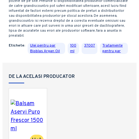
pozele de pe site. Preturile si disponibilitatea produselor comercializate
de catre grandiscount.ro pot suferi modificari ulterioare, acest lucru fiind
influentat de factori externi precum politica de preturi a distribuitorilor
sau disponibilitatea produselor pe stocul acestora. De asemenea,
grandiscount.ro isi rezerva dreptul de a corecta eventuale omisiuni sau
erori in afisare care pot surveni in urma unor greseli de dactilografiere,
lipsa de acuratete sau erori ale produselor software, fara a anunta in
prealabil.
Etichete:
Ulei pentru par
100
37007
Tratamente
Bioblas Argan Oil
ml
pentru par
DE LA ACELASI PRODUCATOR