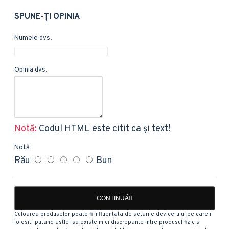
SPUNE-ŢI OPINIA
Numele dvs.
Opinia dvs.
Notă:
Codul HTML este citit ca şi text!
Notă
Rău
Bun
CONTINUĂ
Culoarea produselor poate fi influentata de setarile device-ului pe care il
folositi, putand astfel sa existe mici discrepante intre produsul fizic si