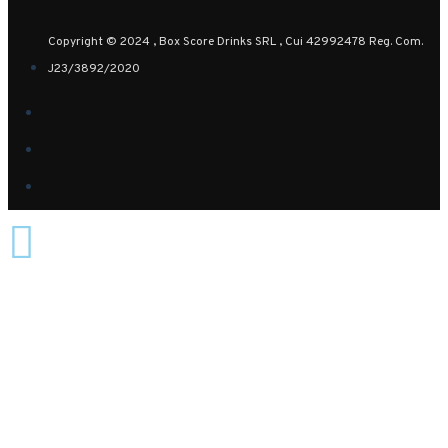
Copyright © 2024 , Box Score Drinks SRL , Cui 42992478 Reg. Com.
J23/3892/2020